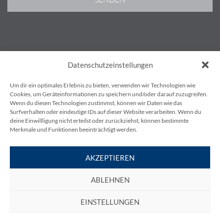
AGB’S
Datenschutzeinstellungen
IMPRESSUM
DATENSCHUTZBESTIMMUNGEN
Um dir ein optimales Erlebnis zu bieten, verwenden wir Technologien wie
KONTAKT
Cookies, um Geräteinformationen zu speichern und/oder darauf zuzugreifen.
Wenn du diesen Technologien zustimmst, können wir Daten wie das
BLOG
Surfverhalten oder eindeutige IDs auf dieser Website verarbeiten. Wenn du
deine Einwillligung nicht erteilst oder zurückziehst, können bestimmte
Merkmale und Funktionen beeinträchtigt werden.
AKZEPTIEREN
KESS Power Solutions GmbH
ABLEHNEN
Gewerbestraße 6, 3580 Horn
EINSTELLUNGEN
T
+43 720 895010-0