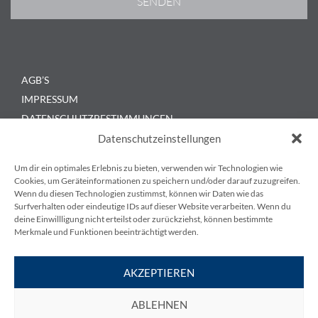
AGB’S
IMPRESSUM
DATENSCHUTZBESTIMMUNGEN
KONTAKT
Datenschutzeinstellungen
BLOG
Um dir ein optimales Erlebnis zu bieten, verwenden wir Technologien wie
Cookies, um Geräteinformationen zu speichern und/oder darauf zuzugreifen.
Wenn du diesen Technologien zustimmst, können wir Daten wie das
Surfverhalten oder eindeutige IDs auf dieser Website verarbeiten. Wenn du
deine Einwillligung nicht erteilst oder zurückziehst, können bestimmte
Merkmale und Funktionen beeinträchtigt werden.
KESS Power Solutions GmbH
AKZEPTIEREN
Gewerbestraße 6, 3580 Horn
ABLEHNEN
T
+43 720 895010-0