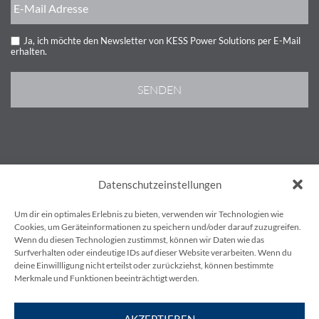
Ja, ich möchte den Newsletter von KESS Power Solutions per E-Mail
erhalten.
AGB’S
Datenschutzeinstellungen
IMPRESSUM
DATENSCHUTZBESTIMMUNGEN
Um dir ein optimales Erlebnis zu bieten, verwenden wir Technologien wie
KONTAKT
Cookies, um Geräteinformationen zu speichern und/oder darauf zuzugreifen.
Wenn du diesen Technologien zustimmst, können wir Daten wie das
BLOG
Surfverhalten oder eindeutige IDs auf dieser Website verarbeiten. Wenn du
deine Einwillligung nicht erteilst oder zurückziehst, können bestimmte
Merkmale und Funktionen beeinträchtigt werden.
AKZEPTIEREN