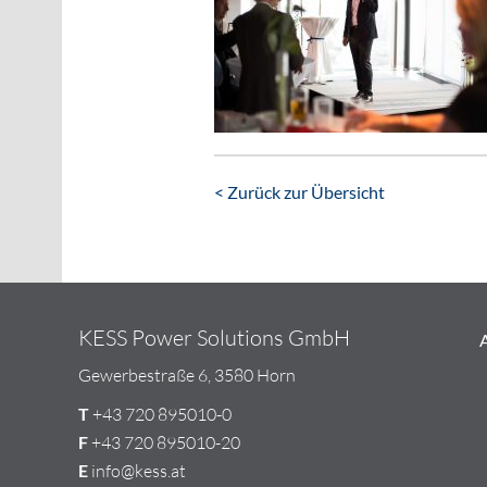
< Zurück zur Übersicht
KESS Power Solutions GmbH
Gewerbestraße 6, 3580 Horn
T
+43 720 895010-0
F
+43 720 895010-20
E
info@kess.at