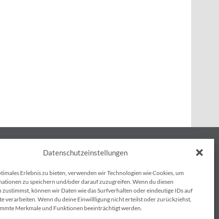
Datenschutzeinstellungen
NEWSLETTER
ptimales Erlebnis zu bieten, verwenden wir Technologien wie Cookies, um
ationen zu speichern und/oder darauf zuzugreifen. Wenn du diesen
 zustimmst, können wir Daten wie das Surfverhalten oder eindeutige IDs auf
e verarbeiten. Wenn du deine Einwillligung nicht erteilst oder zurückziehst,
Ja, ich möchte den Newsletter von KESS
immte Merkmale und Funktionen beeinträchtigt werden.
Power Solutions per E-Mail erhalten.