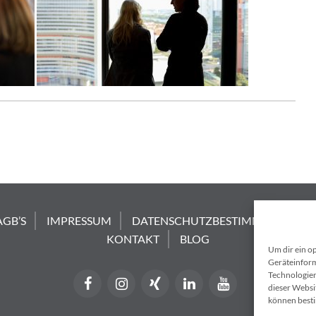
AGB’S
IMPRESSUM
DATENSCHUTZBESTIMMUNGEN
KONTAKT
BLOG
Um dir ein o
Geräteinform
Technologien
dieser Websit
können best