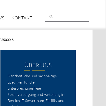
WS
KONTAKT
PS5000-S
ÜBER UNS
Ganzheitliche und nachhaltige
Lösungen für die
unterbrechungsfreie
Stromversorgung und Verteilung im
Bereich IT, Serverraum, Facility und