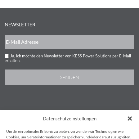
NEWSLETTER
Ja, ich möchte den Newsletter von KESS Power Solutions per E-Mail
erhalten.
AGB’S
Datenschutzeinstellungen
IMPRESSUM
DATENSCHUTZBESTIMMUNGEN
Um dir ein optimales Erlebnis zu bieten, verwenden wir Technologien wie
KONTAKT
Cookies, um Geräteinformationen zu speichern und/oder darauf zuzugreifen.