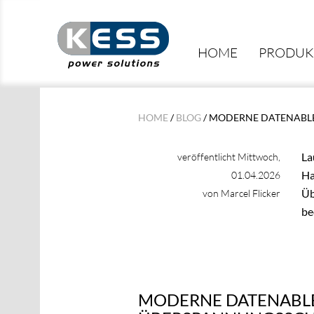
HOME
PRODUK
HOME
/
BLOG
/ MODERNE DATENABL
La
veröffentlicht Mittwoch,
Ha
01.04.2026
Üb
von Marcel Flicker
be
MODERNE DATENABLE