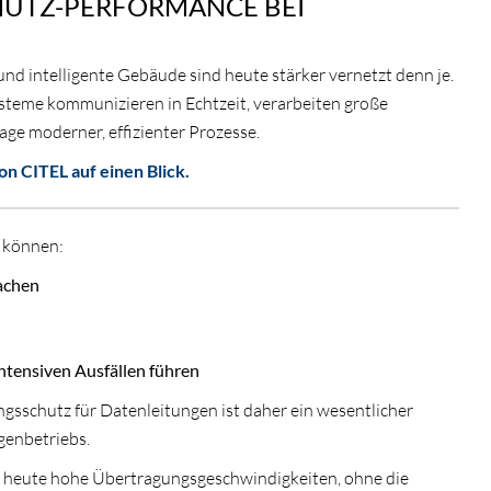
UTZ-PERFORMANCE BEI
nd intelligente Gebäude sind heute stärker vernetzt denn je.
teme kommunizieren in Echtzeit, verarbeiten große
ge moderner, effizienter Prozesse.
von CITEL auf einen Blick.
 können:
achen
ntensiven Ausfällen führen
ngsschutz für Datenleitungen ist daher ein wesentlicher
genbetriebs.
 heute hohe Übertragungsgeschwindigkeiten, ohne die