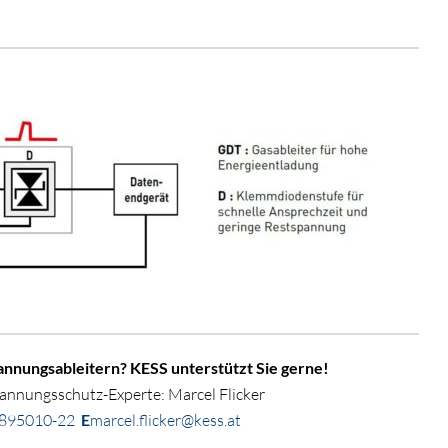
nnungsableitern? KESS unterstützt Sie gerne!
nnungsschutz-Experte: Marcel Flicker
 895010-22
E
marcel.flicker@kess.at