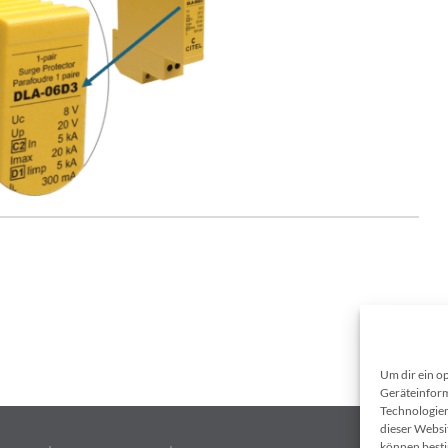
Um dir ein o
Geräteinform
Technologien
dieser Websit
können best