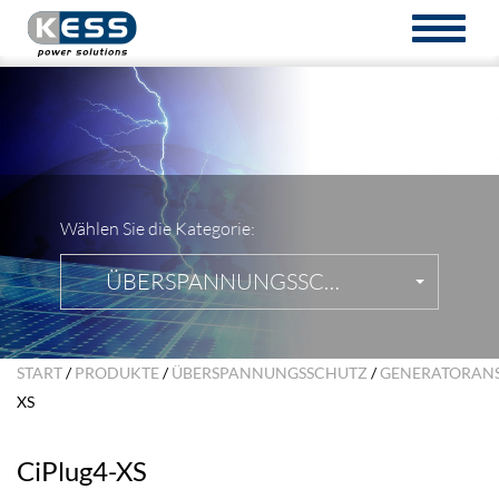
TOGGL
NAVIG
Wählen Sie die Kategorie:
ÜBERSPANNUNGSSCHUTZ
START
/
PRODUKTE
/
ÜBERSPANNUNGSSCHUTZ
/
GENERATORAN
XS
CiPlug4-XS