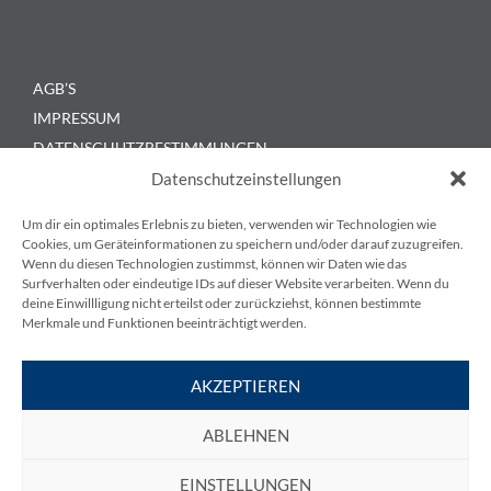
AGB’S
IMPRESSUM
DATENSCHUTZBESTIMMUNGEN
KONTAKT
Datenschutzeinstellungen
BLOG
Um dir ein optimales Erlebnis zu bieten, verwenden wir Technologien wie
Cookies, um Geräteinformationen zu speichern und/oder darauf zuzugreifen.
Wenn du diesen Technologien zustimmst, können wir Daten wie das
Surfverhalten oder eindeutige IDs auf dieser Website verarbeiten. Wenn du
deine Einwillligung nicht erteilst oder zurückziehst, können bestimmte
Merkmale und Funktionen beeinträchtigt werden.
KESS Power Solutions GmbH
AKZEPTIEREN
Gewerbestraße 6, 3580 Horn
ABLEHNEN
T
+43 720 895010-0
F
+43 720 895010-20
EINSTELLUNGEN