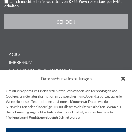
Ja, ich möchte den Newsletter von KESS Power Solutions per E-Mail
erhalten.
AGB’S
IMPRESSUM
DATENSCHUTZBESTIMMUNGEN
KONTAKT
Datenschutzeinstellungen
BLOG
Um dir ein optimales Erlebnis zu bieten, verwenden wir Technologien wie
Cookies, um Geräteinformationen zu speichern und/oder darauf zuzugreifen.
Wenn du diesen Technologien zustimmst, können wir Daten wie das
Surfverhalten oder eindeutige IDs auf dieser Website verarbeiten. Wenn du
deine Einwillligung nicht erteilst oder zurückziehst, können bestimmte
Merkmale und Funktionen beeinträchtigt werden.
KESS Power Solutions GmbH