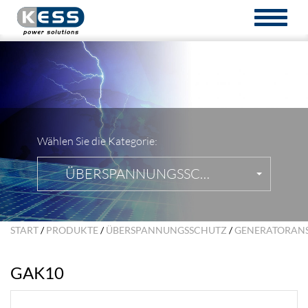
TOGGL
NAVIG
Wählen Sie die Kategorie:
ÜBERSPANNUNGSSCHUTZ
START
/
PRODUKTE
/
ÜBERSPANNUNGSSCHUTZ
/
GENERATORAN
GAK10