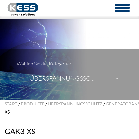
TOGGL
NAVIG
Wählen Sie die Kategorie:
ÜBERSPANNUNGSSCHUTZ
START
/
PRODUKTE
/
ÜBERSPANNUNGSSCHUTZ
/
GENERATORAN
XS
GAK3-XS