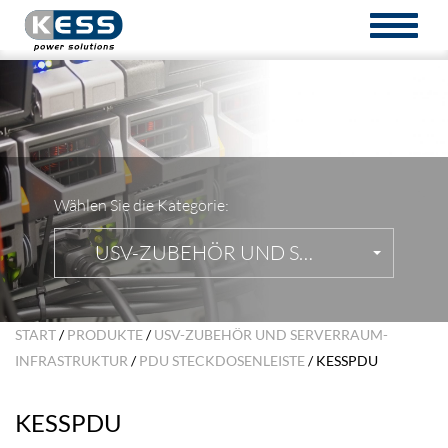
TOGGL
NAVIG
Wählen Sie die Kategorie:
USV-ZUBEHÖR UND SERVERRAUM-I
START
/
PRODUKTE
/
USV-ZUBEHÖR UND SERVERRAUM-
INFRASTRUKTUR
/
PDU STECKDOSENLEISTE
/ KESSPDU
KESSPDU