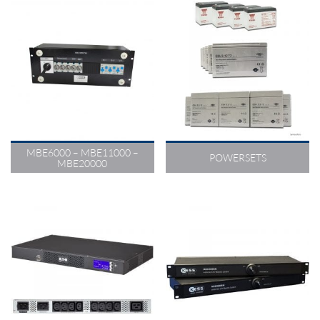
Externer Bypass-
Schalter
Batterieblöcke
Ersatz Akku für USV-
Rack-/Wandmontage
Anlagen
Bis 20000 VA
MBE6000 – MBE11000 –
POWERSETS
MBE20000
Externer Bypass-
Automatischer
Schalter
Netzumschalter
Rack-/Wandmontage
Transferswitch
Bis 3.000 VA