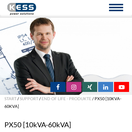
TOGGL
NAVIG
START
/
SUPPORT
/
END OF LIFE - PRODUKTE
/ PX50 [10KVA-
60KVA]
PX50 [10kVA-60kVA]