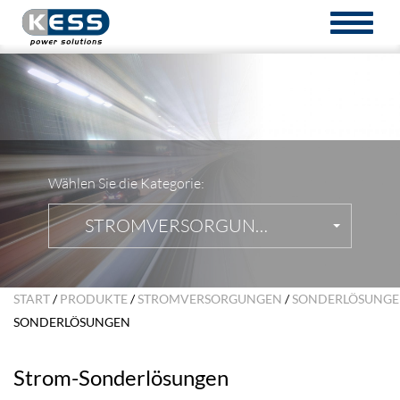
TOGGL
NAVIG
Wählen Sie die Kategorie:
STROMVERSORGUNGEN
START
/
PRODUKTE
/
STROMVERSORGUNGEN
/
SONDERLÖSUNG
SONDERLÖSUNGEN
Strom-Sonderlösungen