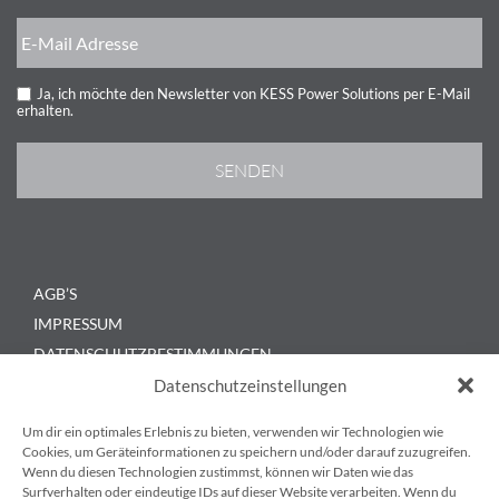
Ja, ich möchte den Newsletter von KESS Power Solutions per E-Mail
erhalten.
AGB’S
IMPRESSUM
DATENSCHUTZBESTIMMUNGEN
KONTAKT
Datenschutzeinstellungen
BLOG
Um dir ein optimales Erlebnis zu bieten, verwenden wir Technologien wie
Cookies, um Geräteinformationen zu speichern und/oder darauf zuzugreifen.
Wenn du diesen Technologien zustimmst, können wir Daten wie das
Surfverhalten oder eindeutige IDs auf dieser Website verarbeiten. Wenn du