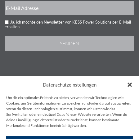
Ja, ich möchte den Newsletter von KESS Power Solutions per E-Mail
erhalten.
AGB’S
Datenschutzeinstellungen
IMPRESSUM
DATENSCHUTZBESTIMMUNGEN
Um dir ein optimales Erlebnis zu bieten, verwenden wir Technologien wie
KONTAKT
Cookies, um Geräteinformationen zu speichern und/oder darauf zuzugreifen.
Wenn du diesen Technologien zustimmst, können wir Daten wie das
BLOG
Surfverhalten oder eindeutige IDs auf dieser Website verarbeiten. Wenn du
deine Einwillligung nicht erteilst oder zurückziehst, können bestimmte
Merkmale und Funktionen beeinträchtigt werden.