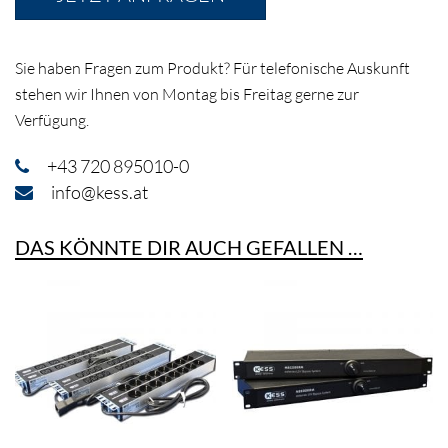
Sie haben Fragen zum Produkt? Für telefonische Auskunft
stehen wir Ihnen von Montag bis Freitag gerne zur
Verfügung.
+43 720 895010-0
info@kess.at
DAS KÖNNTE DIR AUCH GEFALLEN …
Externer Bypass-
19″ Steckdosenleiste
Schalter
IEC Ausführung
Rack-/Wandmontage
Schukoausführung
Bis 3.000 VA