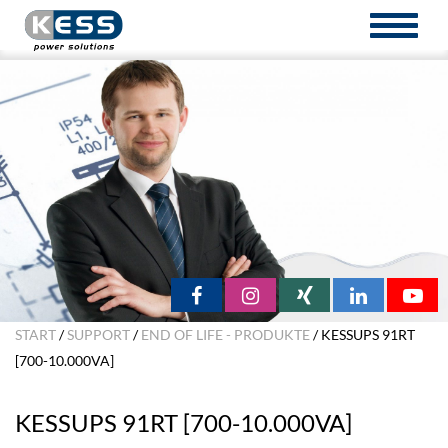
TOGGL
NAVIG
START
/
SUPPORT
/
END OF LIFE - PRODUKTE
/ KESSUPS 91RT
[700-10.000VA]
KESSUPS 91RT [700-10.000VA]