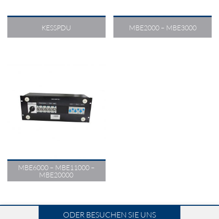
KESSPDU
MBE2000 – MBE3000
Externer Bypass-
Schalter
Rack-/Wandmontage
Bis 20000 VA
MBE6000 – MBE11000 –
MBE20000
ODER BESUCHEN SIE UNS