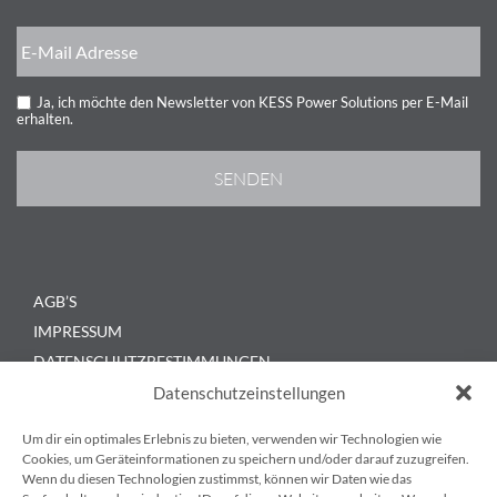
Ja, ich möchte den Newsletter von KESS Power Solutions per E-Mail
erhalten.
AGB’S
IMPRESSUM
DATENSCHUTZBESTIMMUNGEN
KONTAKT
Datenschutzeinstellungen
BLOG
Um dir ein optimales Erlebnis zu bieten, verwenden wir Technologien wie
Cookies, um Geräteinformationen zu speichern und/oder darauf zuzugreifen.
Wenn du diesen Technologien zustimmst, können wir Daten wie das