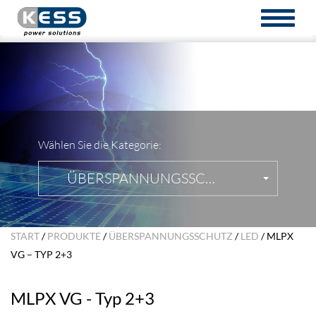
TOGGL
NAVIG
Wählen Sie die Kategorie:
ÜBERSPANNUNGSSCHUTZ
START
/
PRODUKTE
/
ÜBERSPANNUNGSSCHUTZ
/
LED
/ MLPX
VG – TYP 2+3
MLPX VG - Typ 2+3