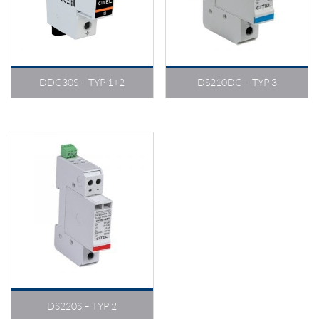
Typ 3
Fernsignalisierung
DDC30S – TYP 1+2
DS210DC – TYP 3
DC
Überspannungsschutz
LED
Typ 2
DS220S – TYP 2