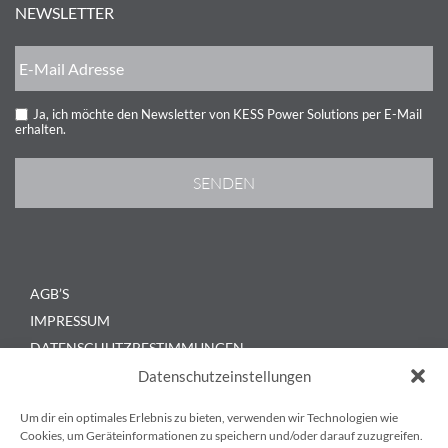
NEWSLETTER
Ja, ich möchte den Newsletter von KESS Power Solutions per E-Mail
erhalten.
AGB’S
IMPRESSUM
DATENSCHUTZBESTIMMUNGEN
KONTAKT
Datenschutzeinstellungen
BLOG
Um dir ein optimales Erlebnis zu bieten, verwenden wir Technologien wie
Cookies, um Geräteinformationen zu speichern und/oder darauf zuzugreifen.