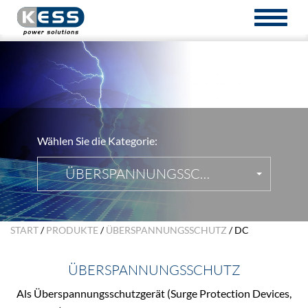
TOGGL
NAVIG
Wählen Sie die Kategorie:
ÜBERSPANNUNGSSCHUTZ
START
/
PRODUKTE
/
ÜBERSPANNUNGSSCHUTZ
/ DC
ÜBERSPANNUNGSSCHUTZ
Als Überspannungsschutzgerät (Surge Protection Devices,