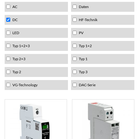
AC
Daten
DC
HF-Technik
LED
PV
Typ 1+2+3
Typ 1+2
Typ 2+3
Typ 1
Typ 2
Typ 3
VG-Technology
DAC-Serie
DC
DC
Überspannungsschutz
Überspannungsschutz
Typ 1+2